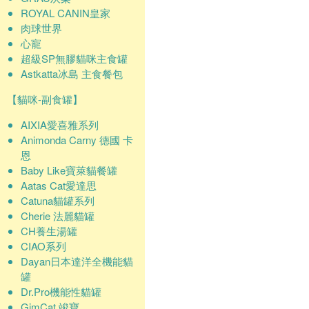
ROYAL CANIN皇家
肉球世界
心寵
超級SP無膠貓咪主食罐
Astkatta冰島 主食餐包
【貓咪-副食罐】
AIXIA愛喜雅系列
Animonda Carny 德國 卡
恩
Baby Like寶萊貓餐罐
Aatas Cat愛達思
Catuna貓罐系列
Cherie 法麗貓罐
CH養生湯罐
CIAO系列
Dayan日本達洋全機能貓
罐
Dr.Pro機能性貓罐
GimCat 竣寶