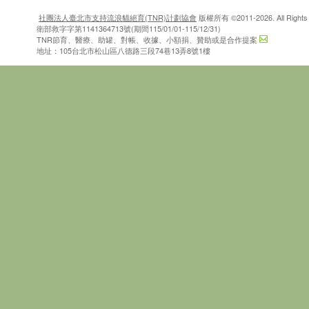
社團法人臺北市支持流浪貓絕育(TNR)計劃協會
版權所有 ©2011-2026. All Rights 
衛部救字字第1141364713號(期間115/01/01-115/12/31)
TNR節育、醫療、助罐、對帳、收據、小額捐、贊助或是合作提案
地址：105台北市松山區八德路三段74巷13弄8號1樓