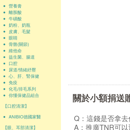
營養膏
離胺酸
牛磺酸
奶粉、奶瓶
皮膚、毛髮
眼睛
骨骼(關節)
維他命
益生菌、腸道
口腔
尿道/情緒紓壓
心、肝、腎保健
免疫
化毛/排毛系列
關於小額捐送
你懂保健品組合
【口腔清潔】
Q：這錢是否拿去
ANIBIO德國家醫
A：推廣TNR可
【眼、耳部清潔】