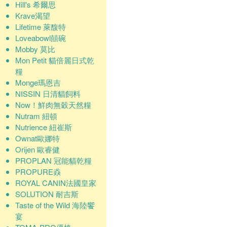
Hill's 希爾思
Krave渴望
Lifetime 萊馥特
Loveabowl囍碗
Mobby 莫比
Mon Petit 貓倍麗日式乾
糧
Monge瑪恩吉
NISSIN 日清貓飼料
Now！鮮肉無穀天然糧
Nutram 紐頓
Nutrience 紐崔斯
Ownat歐娜特
Orijen 歐睿健
PROPLAN 冠能貓乾糧
PROPURE猋
ROYAL CANIN法國皇家
SOLUTION 耐吉斯
Taste of the Wild 海陸饗
宴