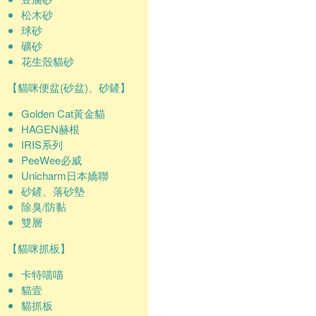
松木砂
球砂
礦砂
花生殼貓砂
【貓咪便盆(砂盆)、砂鏟】
Golden Cat黃金貓
HAGEN赫根
IRIS系列
PeeWee必威
Unicharm日本嬌聯
砂鏟、落砂墊
除臭/防黏
雙層
【貓咪抓板】
卡特喵喵
貓壹
貓抓板