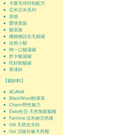
卡蘿毛球控制配方
亞米亞米系列
原燒
愛情貴族
貓皇族
纖維物語化毛貓罐
自然小貓
吶一口貓湯罐
舒卡貓湯罐
吃好飽貓罐
果凍杯
【貓飼料】
ACANA
BlackWood柏萊富
Charm野性魅力
Elato杜莎 天然無穀貓糧
Farmina 法米納天然糧
Gift 天然吉夫特
Go! 頂級抗敏天然糧