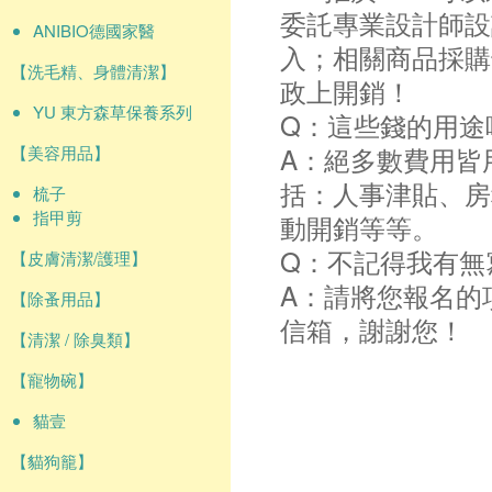
委託專業設計師設
ANIBIO德國家醫
入；相關商品採購
【洗毛精、身體清潔】
政上開銷！
YU 東方森草保養系列
Q：這些錢的用途
A：絕多數費用皆
【美容用品】
括：人事津貼、房
梳子
指甲剪
動開銷等等。
Q：不記得我有無
【皮膚清潔/護理】
A：請將您報名的
【除蚤用品】
信箱，謝謝您！
【清潔 / 除臭類】
【寵物碗】
貓壹
【貓狗籠】