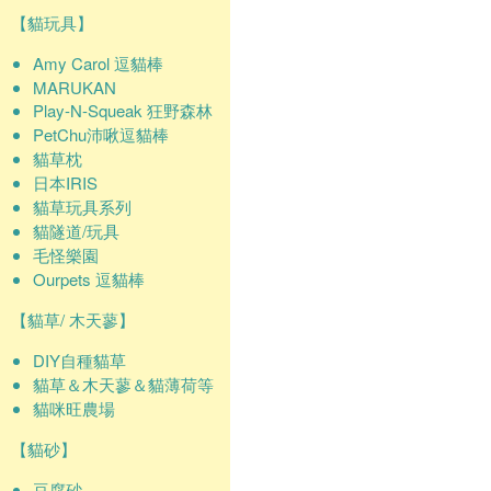
【貓玩具】
Amy Carol 逗貓棒
MARUKAN
Play-N-Squeak 狂野森林
PetChu沛啾逗貓棒
貓草枕
日本IRIS
貓草玩具系列
貓隧道/玩具
毛怪樂園
Ourpets 逗貓棒
【貓草/ 木天蓼】
DIY自種貓草
貓草＆木天蓼＆貓薄荷等
貓咪旺農場
【貓砂】
豆腐砂