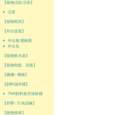
【寵物涼枕/涼床】
涼床
【寵物窩床】
【外出提籠】
外出籠/運輸籠
外出包
【寵物飲水器】
【寵物頸套、頭套】
【圍欄 / 樓梯】
【飼料儲存桶】
TNR飼料真空保鮮桶
【舒壓 / 行為訓練】
【寵物推車】