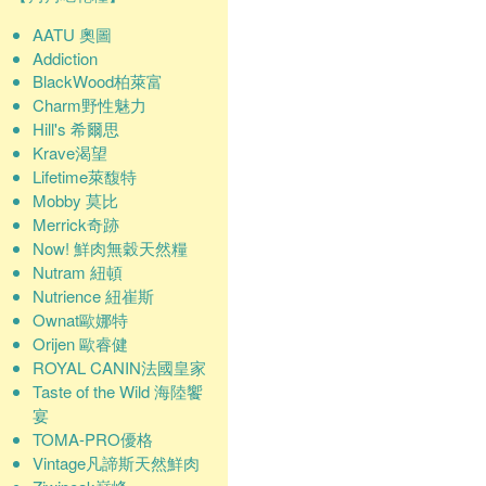
AATU 奧圖
Addiction
BlackWood柏萊富
Charm野性魅力
Hill's 希爾思
Krave渴望
Lifetime萊馥特
Mobby 莫比
Merrick奇跡
Now! 鮮肉無穀天然糧
Nutram 紐頓
Nutrience 紐崔斯
Ownat歐娜特
Orijen 歐睿健
ROYAL CANIN法國皇家
Taste of the Wild 海陸饗
宴
TOMA-PRO優格
Vintage凡諦斯天然鮮肉