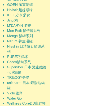
GOEN 御宴湯罐
Holistic超越巔峰
IPET艾沛 鼎食
Jing 靖
M'DARYN 喵樂
Mon Petit 貓倍麗系列
Monge 貓罐系列
Nature 養生湯罐
Nisshin 日清懷石貓罐系
列
PURE巧鮮杯
Seeds惜時系列
Superfiber 日本 激密纖維
化毛貓罐
TRILOGY奇境
unicharm 日本 銀湯匙貓
罐
Vichi 維齊
Water Go
Wellness CoreDD寵鮮杯