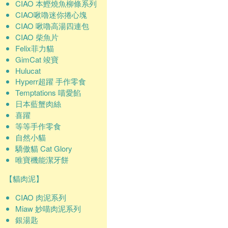
CIAO 本鰹燒魚柳條系列
CIAO啾嚕迷你捲心塊
CIAO 啾嚕高湯四連包
CIAO 柴魚片
Felix菲力貓
GimCat 竣寶
Hulucat
Hyperr超躍 手作零食
Temptations 喵愛餡
日本藍蟹肉絲
喜躍
等等手作零食
自然小貓
驕傲貓 Cat Glory
唯寶機能潔牙餅
【貓肉泥】
CIAO 肉泥系列
Miaw 妙喵肉泥系列
銀湯匙