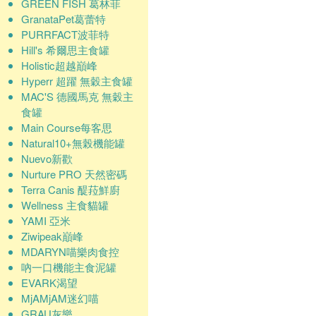
GREEN FISH 葛林菲
GranataPet葛蕾特
PURRFACT波菲特
Hill's 希爾思主食罐
Holistic超越巔峰
Hyperr 超躍 無穀主食罐
MAC'S 德國馬克 無穀主
食罐
Main Course每客思
Natural10+無榖機能罐
Nuevo新歡
Nurture PRO 天然密碼
Terra Canis 醍菈鮮廚
Wellness 主食貓罐
YAMI 亞米
Ziwipeak巔峰
MDARYN喵樂肉食控
吶一口機能主食泥罐
EVARK渴望
MjAMjAM迷幻喵
GRAU灰樂