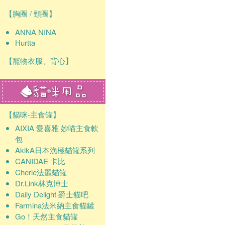
【胸圈 / 頸圈】
ANNA NINA
Hurtta
【寵物衣服、背心】
【貓咪-主食罐】
AIXIA 愛喜雅 妙喵主食軟
包
AkikA日本漁極貓罐系列
CANIDAE 卡比
Cherie法麗貓罐
Dr.Link林克博士
Daily Delight 爵士貓吧
Farmina法米納主食貓罐
Go！天然主食貓罐