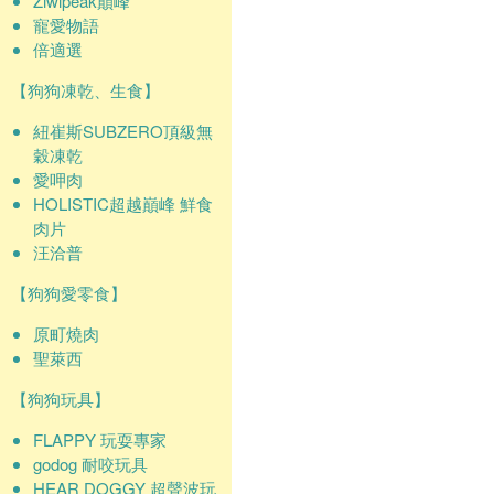
Ziwipeak巔峰
寵愛物語
倍適選
【狗狗凍乾、生食】
紐崔斯SUBZERO頂級無
穀凍乾
愛呷肉
HOLISTIC超越巔峰 鮮食
肉片
汪洽普
【狗狗愛零食】
原町燒肉
聖萊西
【狗狗玩具】
FLAPPY 玩耍專家
godog 耐咬玩具
HEAR DOGGY 超聲波玩