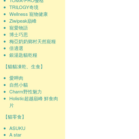
TOMA-PRO優格
TRILOGY奇境
Wellness 寵物健康
Ziwipeak巔峰
寵愛物語
博士巧思
梅亞奶奶鄉村天然寵糧
倍適選
銀湯匙貓乾糧
【貓貓凍乾、生食】
愛呷肉
自然小貓
Charm野性魅力
Holistic超越巔峰 鮮食肉
片
【貓零食】
ASUKU
A star