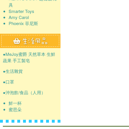
具
Smarter Toys
Amy Carol
Phoenix 菲尼斯
●MeJoy蜜爵 天然草本 生鮮
蔬果 手工製皂
●生活雜貨
●口罩
●沖泡飲/食品（人用）
鮮一杯
蜜思朵