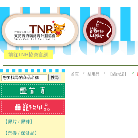
前往TNR協會官網
首頁
貓用品
【貓肉泥】
【尿片 / 尿褲】
【營養 / 保健品】