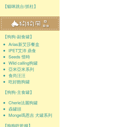
【貓咪跳台/抓柱】
【狗狗-副食罐】
Arias新艾莎餐盒
IPET艾沛 鼎食
Seeds 惜時
Wild calling狗罐
亞米亞米系列
食尚汪汪
吃好飽狗罐
【狗狗-主食罐】
Cherie法麗狗罐
猋罐頭
Monge瑪恩吉 犬罐系列
【狗狗吃乾糧】