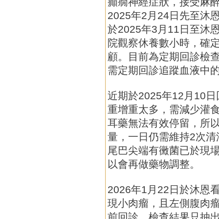
癲癇神經症狀，接受麻
2025年2月24日先至
於2025年3月11日至
院觀察休養數小時，確
顧。目前為定期回診檢
需定期回診追蹤血液中
近期於2025年12月1
重增重太多，需減少灌
耳藥無法有效停留，所
量，一日仍需維持2次清
尾巴尖端有黴菌已於現
以會再做藥物調整。
2026年1月22日於沐
現小肉瘤，且左側腹肉
前回診。檢查結果只抽