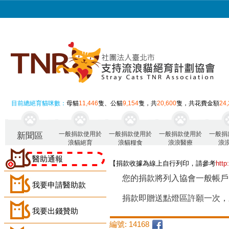
目前總絕育貓咪數：
母貓
11,446
隻、公貓
9,154
隻，共
20,600
隻，共花費金額
24
一般捐款使用於
一般捐款使用於
一般捐款使用於
一般捐
新聞區
浪貓絕育
浪貓糧食
浪浪醫療
浪
醫助通報
【捐款收據為線上自行列印，請參考
http
您的捐款將列入協會一般帳戶
我要申請醫助款
捐款即贈送點燈區許願一次，
我要出錢贊助
編號: 14168