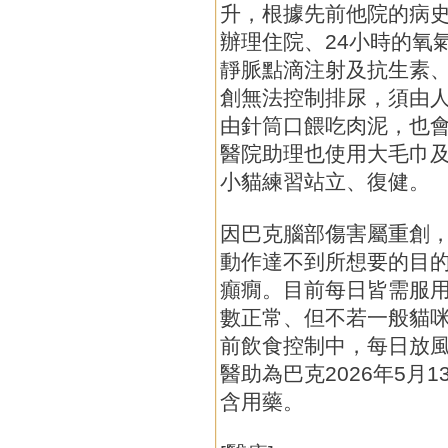
升，根據先前他院的病
辦理住院、24小時的氧
靜脈點滴注射及抗生素
創無法控制排尿，須由
由針筒口餵吃肉泥，也
醫院助理也使用大毛巾
小貓練習站立、復健。
因巴克腦部傷害屬重創
動作達不到所想要的目
癲癇。目前每日皆需服
數正常、但不若一般貓
前飲食控制中，每日放
醫助為巴克2026年5月
含用藥。