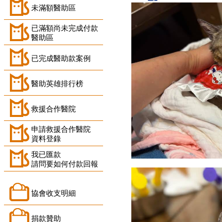
未滿額醫助區
已滿額尚未完成付款
醫助區
已完成醫助款案例
醫助英雄排行榜
救援合作醫院
申請救援合作醫院
資料登錄
我已匯款
請問要如何付款回報
協會收支明細
捐款贊助