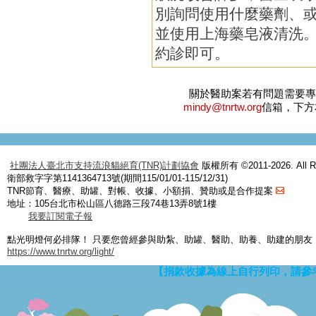
別詢問使用什麼藥劑、
並使用上海藥皂液清洗
約診即可。
關於醫助案若有問題需要
mindy@tnrtw.org
信箱，下方
社團法人臺北市支持流浪貓絕育(TNR)計劃協會
版權所有 ©2011-2026. All Ri
衛部救字字第1141364713號(期間115/01/01-115/12/31)
TNR節育、醫療、助罐、對帳、收據、小額捐、贊助或是合作提案
地址：105台北市松山區八德路三段74巷13弄8號1樓
我要訂閱電子報
點光明燈何必排隊！ 只要您曾經參與助紮、助罐、醫助、助養、助建的朋友
https://www.tnrtw.org/light/
【捐款收據為線上自行列印，請參