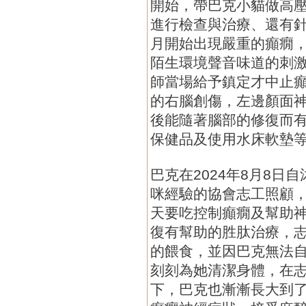
開始，帶巴克小貓做高
進行檢查與治療、還有針
月開始出現嚴重的癲癇
陌生環境聲音味道的刺
師當場給予鎮定才中止
的右腦創傷，左邊顏面
後能隨著腦部的修復而
保健品及使用水床軟墊
巴克在2024年8月8日
咪經驗的協會志工照顧
天要吃控制癲癇及幫助
復有幫助的胜肽治療，
的餵食，並因巴克無法
刻刻為她清潔身體，在志
下，巴克也漸漸長大到