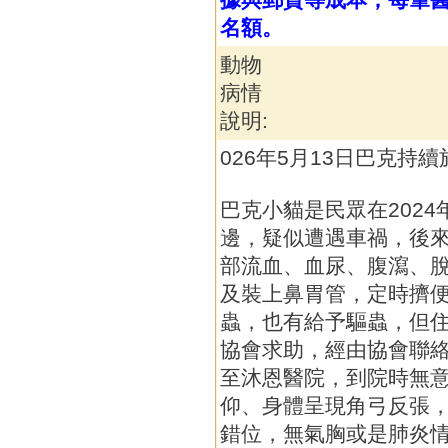
名額。
動物
病情
說明:
026年5月13日巴克持
巴克小貓是民眾在2024
邊，疑似遭遇車禍，後
部流血、血尿、腹瀉、
及裝上鼻胃管，定時擠
蟲，也有給予驅蟲，但
協會求助，經由協會聯絡安
至沐恩醫院，到院時無
仰、身體呈現角弓反張
錯位，無氣胸或是肺炎