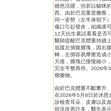
雖然活躍，但若以貓咪
西。由於巴克重度癱瘓
同一姿勢（左半身朝下
傷口引起發炎，組織液
12天抗生素試看看是否可
醫師提醒巴克體重持續
追蹤左側腹腫塊，因右
轉，左側容易摩擦造成小
天後，腫塊已慢慢縮小
完全平整再停。2026年
癇藥物。
由於巴克體重不斷攀升
在2026年5月8日於沐
診檢查耳朵、皮膚以及
狀況改善許多，醫生表