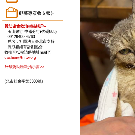
勸募專案收支報告
贊助協會救治街貓帳戶--
玉山銀行 中崙分行(代碼808)
0912940006763
戶名：社團法人臺北市支持
流浪貓絕育計劃協會
收據可抵稅請將地址mail至
cashier@tnrtw.org
外幣贊助匯款指示書>>
(北市社會字第3300號)