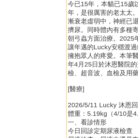
今已15年，本貓已15
年，是很厲害的老太太。醫
漸衰老虛弱中，神經已
擠尿。同時體內有多種
朝弓蟲方面治療。2025
讓年邁的Lucky安穩
擁抱眾人的疼愛。本筆醫助為
年4月25日於沐恩醫院
檢、超音波、血檢及用
[醫療]
2026/5/11 Lucky 沐
體重：5.19kg（4/10是4
一、看診情形
今日回診定期尿液檢查