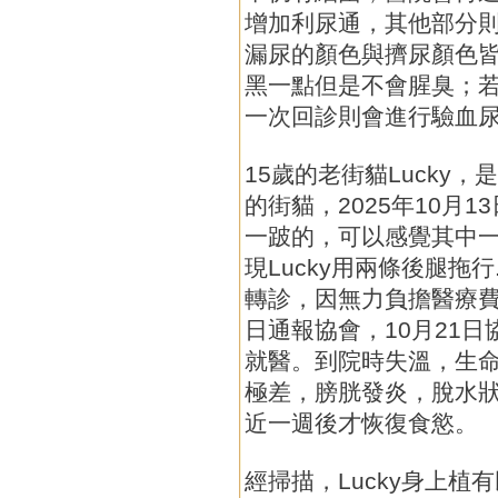
增加利尿通，其他部分
漏尿的顏色與擠尿顏色
黑一點但是不會腥臭；
一次回診則會進行驗血
15歲的老街貓Lucky
的街貓，2025年10月1
一跛的，可以感覺其中
現Lucky用兩條後腿拖
轉診，因無力負擔醫療費
日通報協會，10月21日
就醫。到院時失溫，生
極差，膀胱發炎，脫水狀
近一週後才恢復食慾。
經掃描，Lucky身上植