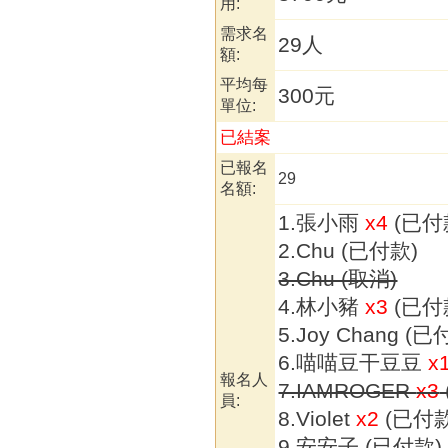
用:
需求名
2
額:
平均每
300元
單位:
已結案
已報名
29
名額:
1.張小雨
x4
(已付
2.Chu (已付款)
3.Chu (取消)
4.林小豬
x3
(已付
5.Joy Chang (已
6.喵喵豆干豆豆
x
報名人
7.IAMROGER
x3
員:
8.Violet
x2
(已付款
9.安安子 (已付款)