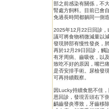
部之前感染有關係，不
腎處方飼料。目前已會
免過長時間都躺同一側
2025年12月22日回診
議可將食物稍微減量以減輕
發現肺部有慢性發炎，
再於12月29日回診，
有牙周病、齒吸收，以
致吃不好的原因，嘴巴
是否安排手術。尿檢發
可再持續觀察。
因Lucky持續食慾不佳，
恩回診，發現舌頭右下
齲齒發炎導致，牙齒移