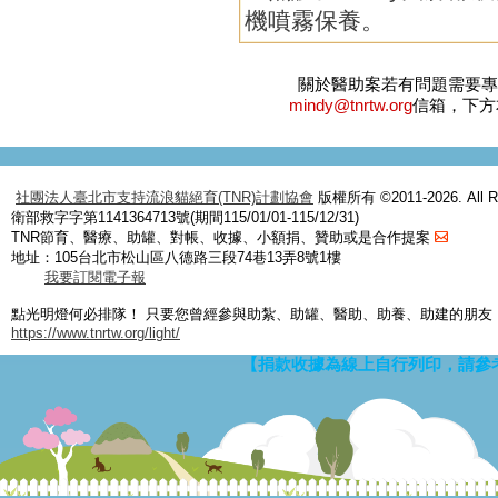
機噴霧保養。
關於醫助案若有問題需要
mindy@tnrtw.org
信箱，下方
社團法人臺北市支持流浪貓絕育(TNR)計劃協會
版權所有 ©2011-2026. All Ri
衛部救字字第1141364713號(期間115/01/01-115/12/31)
TNR節育、醫療、助罐、對帳、收據、小額捐、贊助或是合作提案
地址：105台北市松山區八德路三段74巷13弄8號1樓
我要訂閱電子報
點光明燈何必排隊！ 只要您曾經參與助紮、助罐、醫助、助養、助建的朋友
https://www.tnrtw.org/light/
【捐款收據為線上自行列印，請參