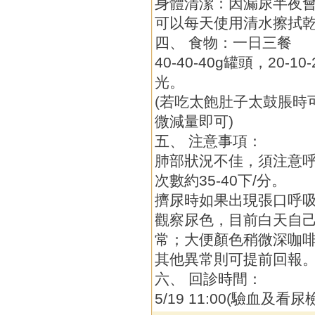
身體清潔：因漏尿半夜
可以每天使用清水擦拭
四、 食物：一日三餐
40-40-40g罐頭，20-
光。
(若吃太飽肚子太鼓脹時
微減量即可)
五、 注意事項：
肺部狀況不佳，須注意
次數約35-40下/分。
擠尿時如果出現張口呼
觀察尿色，目前白天自
常；大便顏色稍微深咖
其他異常則可提前回報
六、 回診時間：
5/19 11:00(驗血及看尿