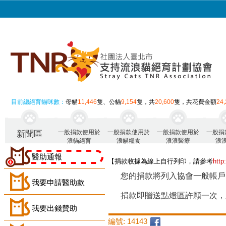
目前總絕育貓咪數：
母貓
11,446
隻、公貓
9,154
隻，共
20,600
隻，共花費金額
24
一般捐款使用於
一般捐款使用於
一般捐款使用於
一般捐
新聞區
浪貓絕育
浪貓糧食
浪浪醫療
浪
醫助通報
【捐款收據為線上自行列印，請參考
http
您的捐款將列入協會一般帳戶
我要申請醫助款
捐款即贈送點燈區許願一次，
我要出錢贊助
編號: 14143