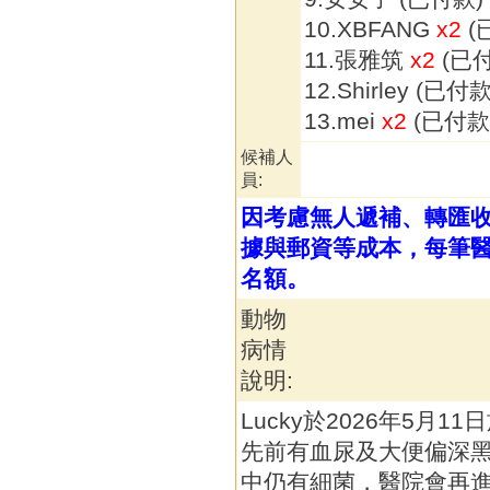
10.XBFANG
x2
(
11.張雅筑
x2
(已
12.Shirley (已付款
13.mei
x2
(已付款
候補人
員:
因考慮無人遞補、轉匯
據與郵資等成本，每筆醫
名額。
動物
病情
說明:
Lucky於2026年5月
先前有血尿及大便偏深
中仍有細菌，醫院會再