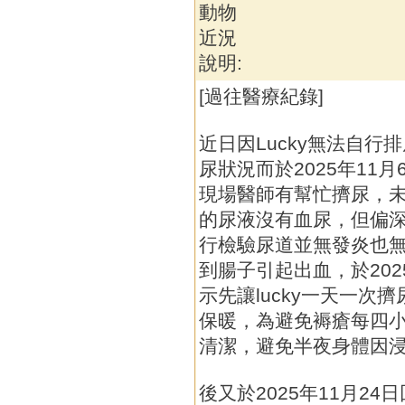
動物
近況
說明:
[過往醫療紀錄]
近日因Lucky無法自
尿狀況而於2025年11
現場醫師有幫忙擠尿，
的尿液沒有血尿，但偏
行檢驗尿道並無發炎也
到腸子引起出血，於202
示先讓lucky一天一次
保暖，為避免褥瘡每四
清潔，避免半夜身體因
後又於2025年11月2