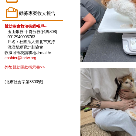
勸募專案收支報告
贊助協會救治街貓帳戶--
玉山銀行 中崙分行(代碼808)
0912940006763
戶名：社團法人臺北市支持
流浪貓絕育計劃協會
收據可抵稅請將地址mail至
cashier@tnrtw.org
外幣贊助匯款指示書>>
(北市社會字第3300號)