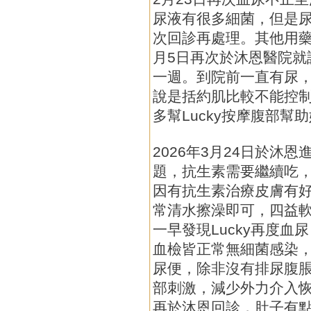
尿液有很多細菌，但是
次回診再處理。其他用藥
月5日再次於沐恩醫院就
一週。到院前一直有尿
說是括約肌比較不能控
多幫Lucky按摩腹部幫
2026年3月24日於沐
題，抗生素需要繼續吃
因有抗生素治療皮膚有
常清水擦澡即可，四益軟
一早發現Lucky再度
血檢皆正常無細菌感染，
尿便，除非沒有排尿腹
部刺激，減少外力介入恢
再於沐恩回診，肚子有