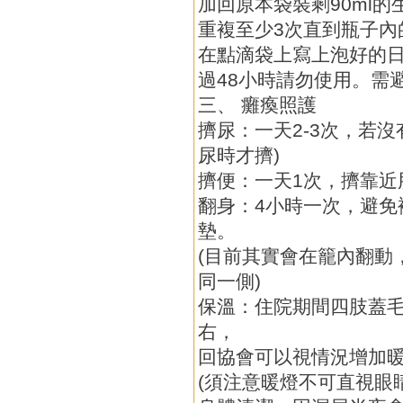
加回原本袋裝剩90ml
重複至少3次直到瓶子內
在點滴袋上寫上泡好的日
過48小時請勿使用。需
三、 癱瘓照護
擠尿：一天2-3次，若
尿時才擠)
擠便：一天1次，擠靠近
翻身：4小時一次，避免
墊。
(目前其實會在籠內翻動
同一側)
保溫：住院期間四肢蓋毛
右，
回協會可以視情況增加
(須注意暖燈不可直視眼