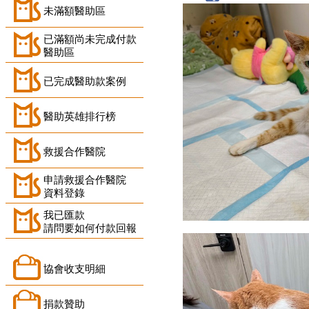
未滿額醫助區
已滿額尚未完成付款
醫助區
已完成醫助款案例
醫助英雄排行榜
救援合作醫院
申請救援合作醫院
資料登錄
我已匯款
請問要如何付款回報
協會收支明細
捐款贊助