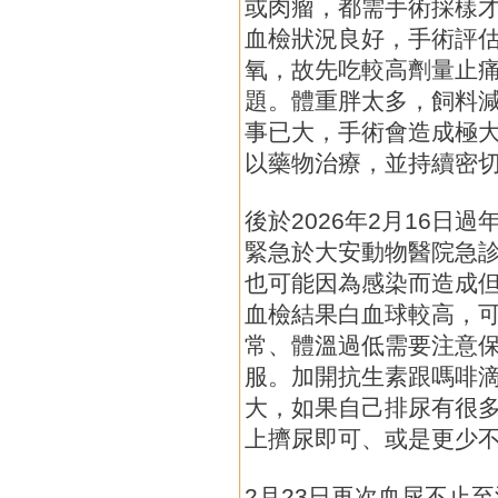
或肉瘤，都需手術採樣
血檢狀況良好，手術評
氧，故先吃較高劑量止
題。體重胖太多，飼料減
事已大，手術會造成極
以藥物治療，並持續密
後於2026年2月16日過
緊急於大安動物醫院急
也可能因為感染而造成
血檢結果白血球較高，
常、體溫過低需要注意
服。加開抗生素跟嗎啡
大，如果自己排尿有很
上擠尿即可、或是更少
2月23日再次血尿不止