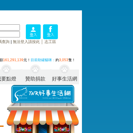
碼查詢
|
無法登入請按此
│
志工區
額
161,291,139
元！
目前助罐貓咪：
約
3,053
隻！
我要點燈
贊助捐款
好事生活網