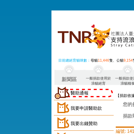
目前總絕育貓咪數：
母貓
11,446
隻、公貓
9,154
一般捐款使用於
一般捐款使
新聞區
浪貓絕育
浪貓糧
醫助通報
【捐款收
您的
我要申請醫助款
捐款
我要出錢贊助
編號: 141