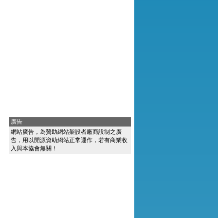
廣告
網站廣告，為贊助網站架設者廠商設制之廣
告，用以開源資助網站正常運作，若有商業收
入與本協會無關！