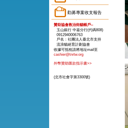
勸募專案收支報告
贊助協會救治街貓帳戶--
玉山銀行 中崙分行(代碼808)
0912940006763
戶名：社團法人臺北市支持
流浪貓絕育計劃協會
收據可抵稅請將地址mail至
cashier@tnrtw.org
外幣贊助匯款指示書>>
(北市社會字第3300號)