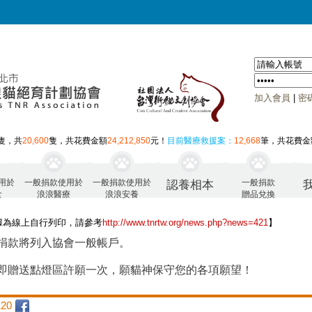
加入會員
|
密
隻，共
20,600
隻，共花費金額
24,212,850
元！
目前醫療救援案：
12,668
筆，共花費金
用於
一般捐款使用於
一般捐款使用於
一般捐款
認養相本
食
浪浪醫療
浪浪安養
贈品兌換
據為線上自行列印，請參考
http://www.tnrtw.org/news.php?news=421
】
捐款將列入協會一般帳戶。
即贈送點燈區許願一次，願貓神保守您的各項願望！
20