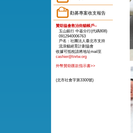
勸募專案收支報告
贊助協會救治街貓帳戶--
玉山銀行 中崙分行(代碼808)
0912940006763
戶名：社團法人臺北市支持
流浪貓絕育計劃協會
收據可抵稅請將地址mail至
cashier@tnrtw.org
外幣贊助匯款指示書>>
(北市社會字第3300號)