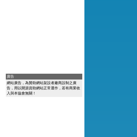
廣告
網站廣告，為贊助網站架設者廠商設制之廣
告，用以開源資助網站正常運作，若有商業收
入與本協會無關！