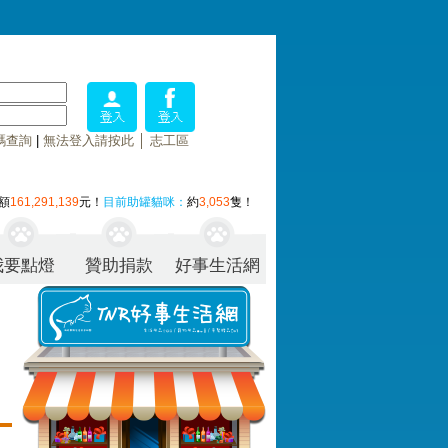
碼查詢
|
無法登入請按此
│
志工區
額
161,291,139
元！
目前助罐貓咪：
約
3,053
隻！
我要點燈
贊助捐款
好事生活網