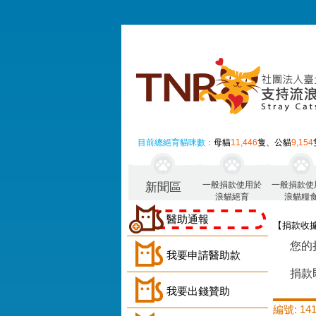
目前總絕育貓咪數：
母貓
11,446
隻、公貓
9,154
一般捐款使用於
一般捐款使
新聞區
浪貓絕育
浪貓糧
醫助通報
【捐款收
您的
我要申請醫助款
捐款
我要出錢贊助
編號: 141